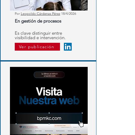
Por
Leopoldo Cárdenas Pérez
18/4/2026
En gestión de procesos
Es clave distinguir entre
visibilidad e intervención.
Ver publicación